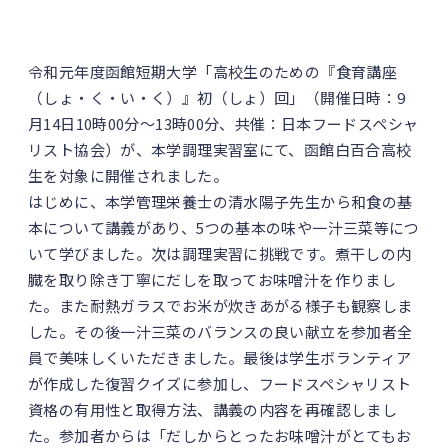
令和元年度函館短期大学「高校生のための『食育講座
（しょ・く・い・く）』初（しょ）回」（開催日時：9
月14日10時00分～13時00分、共催：日本フードスペシャ
リスト協会）が、本学調理実習室にて、函館白百合高校
生を対象に開催されました。
はじめに、本学管理栄養士の清水陽子先生から和食の基
本について講義があり、5つの基本の味や一汁三菜等につ
いて学びました。次は調理実習に挑戦です。煮干しの内
臓を取り除き丁寧にだしを取ってお味噌汁を作りまし
た。また耐熱ガラスでお米が炊きあがる様子も観察しま
した。その後一汁三菜のバランスの良い献立を参加者全
員で美味しくいただきました。最後は学生ボランティア
が作成した復習クイズに参加し、フードスペシャリスト
資格の有用性と取得方法、講義の内容を再確認しまし
た。参加者からは「だしからとったお味噌汁がとてもお