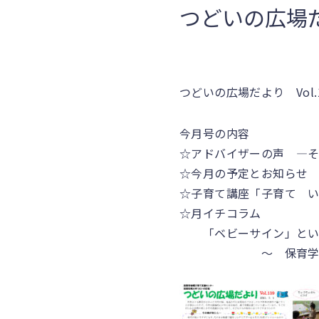
つどいの広場だ
つどいの広場だより Vol
今月号の内容
☆アドバイザーの声 ―そ
☆今月の予定とお知らせ
☆子育て講座「子育て 
☆月イチコラム
「ベビーサイン」という
～ 保育学科准