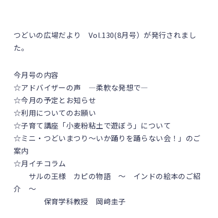
つどいの広場だより Vol.130(8月号）が発行されまし
た。
今月号の内容
☆アドバイザーの声 ―柔軟な発想で―
☆今月の予定とお知らせ
☆利用についてのお願い
☆子育て講座「小麦粉粘土で遊ぼう」について
☆ミニ・つどいまつり～いか踊りを踊らない会！」のご
案内
☆月イチコラム
サルの王様 カピの物語 ～ インドの絵本のご紹
介 ～
保育学科教授 岡﨑圭子