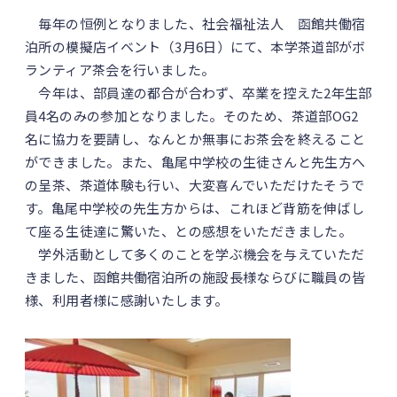
毎年の恒例となりました、社会福祉法人 函館共働宿
泊所の模擬店イベント（3月6日）にて、本学茶道部がボ
ランティア茶会を行いました。
今年は、部員達の都合が合わず、卒業を控えた2年生部
員4名のみの参加となりました。そのため、茶道部OG2
名に協力を要請し、なんとか無事にお茶会を終えること
ができました。また、亀尾中学校の生徒さんと先生方へ
の呈茶、茶道体験も行い、大変喜んでいただけたそうで
す。亀尾中学校の先生方からは、これほど背筋を伸ばし
て座る生徒達に驚いた、との感想をいただきました。
学外活動として多くのことを学ぶ機会を与えていただ
きました、函館共働宿泊所の施設長様ならびに職員の皆
様、利用者様に感謝いたします。