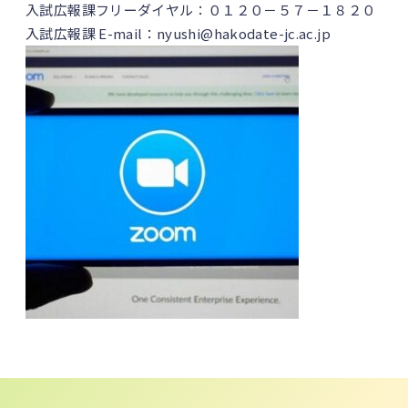
入試広報課フリーダイヤル：０１２０－５７－１８２０
入試広報課 E-mail：nyushi@hakodate-jc.ac.jp