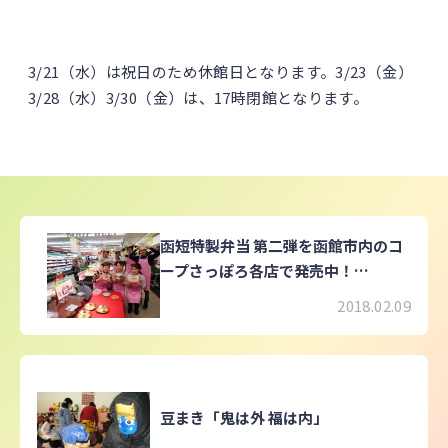
3/21（水）は祝日のため休館日となります。3/23（金）
3/28（水）3/30（金）は、17時閉館となります。
函短特製弁当 第二弾を函館市内のコ
ープさっぽろ各店で発売中！
2/11(日)まで
2018.02.09
豆まき「鬼は外 福は内」