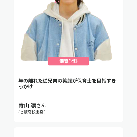
保育学科
年の離れた従兄弟の笑顔が保育士を目指すき
っかけ
青山 凛
さん
(七飯高校出身 )