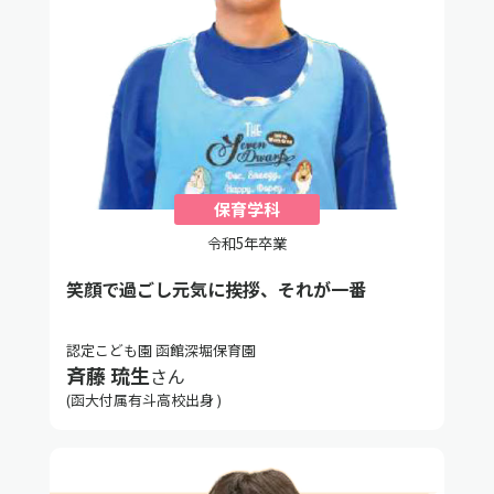
保育学科
令和5年卒業
笑顔で過ごし元気に挨拶、それが一番
認定こども園 函館深堀保育園
斉藤 琉生
さん
(函大付属有斗高校出身 )