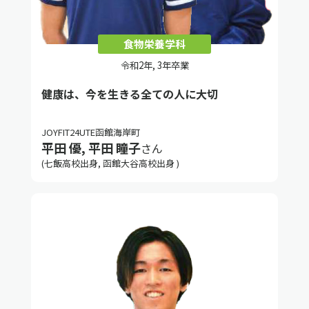
食物栄養学科
令和2年, 3年卒業
健康は、今を生きる全ての人に大切
JOYFIT24UTE函館海岸町
平田 優, 平田 瞳子
さん
(七飯高校出身, 函館大谷高校出身 )