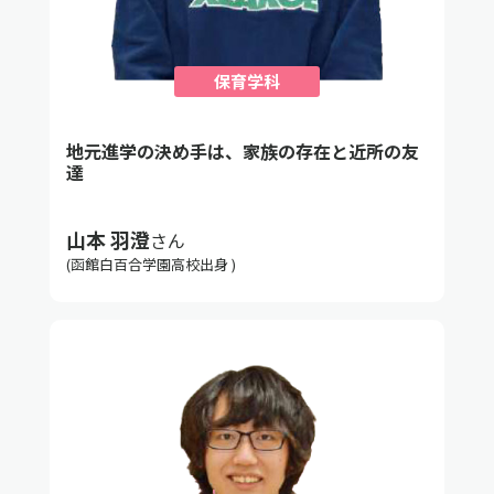
保育学科
地元進学の決め手は、家族の存在と近所の友
達
山本 羽澄
さん
(函館白百合学園高校出身 )