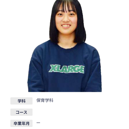
保育学科
学科
コース
ー
卒業年月