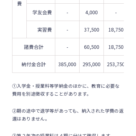
費
学友会費
-
4,000
-
実習費
-
37,500
18,750
1
諸費合計
-
60,500
18,750
1
納付金合計
385,000
295,000
253,750
2
①入学金・授業料等学納金のほかに、教育に必要な
費用を別途徴収することがあります。
②期の途中で退学等があっても、納入された学費の返
還はありません。
③第２年次の授業料は４期に分けて徴収します。